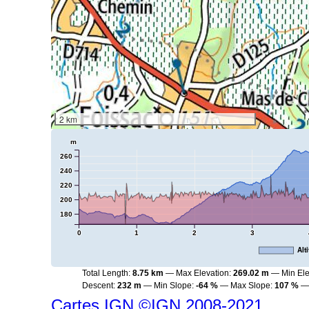
2 km
m
260
240
220
200
180
0
1
2
3
Alt
Total Length:
8.75 km
Max Elevation:
269.02 m
Min Ele
Descent:
232 m
Min Slope:
-64 %
Max Slope:
107 %
Cartes IGN ©IGN 2008-2021