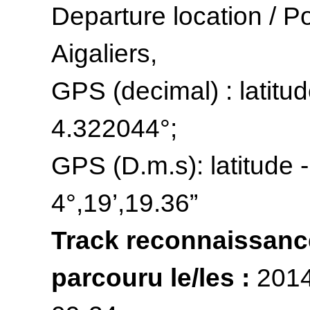
Departure location / Po
Aigaliers,
GPS (decimal) : latitud
4.322044°;
GPS (D.m.s): latitude -
4°,19’,19.36”
Track reconnaissanc
parcouru le/les :
2014