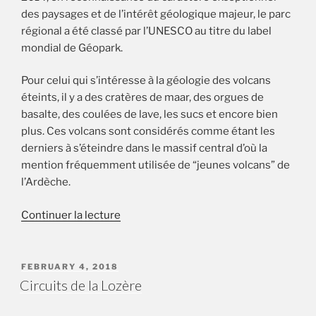
des paysages et de l’intérêt géologique majeur, le parc
régional a été classé par l’UNESCO au titre du label
mondial de Géopark.
Pour celui qui s’intéresse à la géologie des volcans
éteints, il y a des cratères de maar, des orgues de
basalte, des coulées de lave, les sucs et encore bien
plus. Ces volcans sont considérés comme étant les
derniers à s’éteindre dans le massif central d’où la
mention fréquemment utilisée de “jeunes volcans” de
l’Ardèche.
de
Continuer la lecture
« Le
Géopark
des
PUBLIÉ
FEBRUARY 4, 2018
LE
Monts
Circuits de la Lozère
de
l’Ardèche »