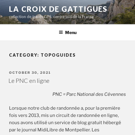
Aller
LA CROIX DE GATTIGUES
au
collection de tracés GPS, centre sud de la France
contenu
principal
Menu
CATEGORY:
TOPOGUIDES
PUBLIÉ
OCTOBER 30, 2021
LE
Le PNC en ligne
PNC = Parc National des Cévennes
Lorsque notre club de randonnée a, pour la première
fois vers 2013, mis un circuit de randonnée en ligne,
nous avons utilisé un service de blog gratuit hébergé
par le journal MidiLibre de Montpellier. Les