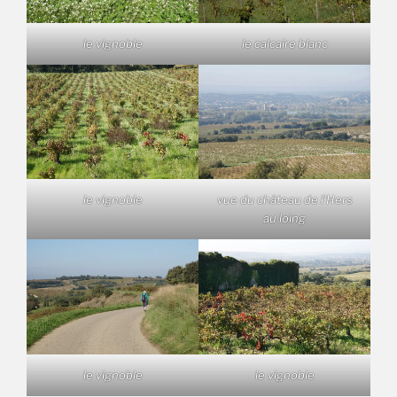
le vignoble
le calcaire blanc
le vignoble
vue du château de l’Hers
au loing
le vignoble
le vignoble