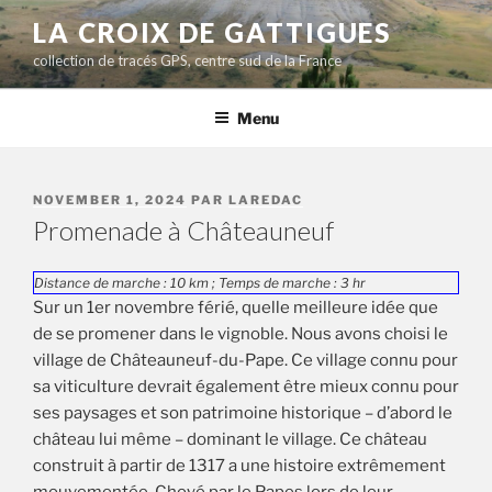
Aller
LA CROIX DE GATTIGUES
au
collection de tracés GPS, centre sud de la France
contenu
principal
Menu
PUBLIÉ
NOVEMBER 1, 2024
PAR
LAREDAC
LE
Promenade à Châteauneuf
Distance de marche : 10 km ; Temps de marche : 3 hr
Sur un 1er novembre férié, quelle meilleure idée que
de se promener dans le vignoble. Nous avons choisi le
village de Châteauneuf-du-Pape. Ce village connu pour
sa viticulture devrait également être mieux connu pour
ses paysages et son patrimoine historique – d’abord le
château lui même – dominant le village. Ce château
construit à partir de 1317 a une histoire extrêmement