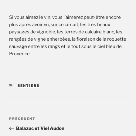
Si vous aimez le vin, vous l’aimerez peut-être encore
plus après avoir vu, sur ce circuit, les très beaux
paysages de vignoble, les terres de calcaire blanc, les
rangées de vigne enherbées, la floraison de la roquette
sauvage entre les rangs et le tout sous le ciel bleu de
Provence.
CATÉGORIES
SENTIERS
Post
Article
PRÉCÉDENT
navigation
précédent
Balazuc et Viel Audon