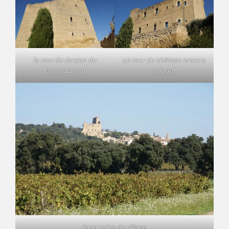
le mur du donjon du
un mur du château encore
Chateauneuf
debout
l’approche du village