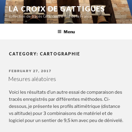
Aller
LA CROIX DE GATTIGUES
au
collection de tracés GPS, centre sud de la France
contenu
principal
Menu
CATEGORY:
CARTOGRAPHIE
PUBLIÉ
FEBRUARY 27, 2017
LE
Mesures aléatoires
Voici les résultats d’un autre essai de comparaison des
tracés enregistrés par différentes méthodes. Ci-
dessous, je présente les profils altimétrique (distance
vs altitude) pour 3 combinaisons de matériel et de
logiciel pour un sentier de 9,5 km avec peu de dénivelé.