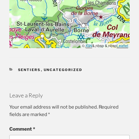
©,
IGN
&,nbsp &,nbsp
Leaflet
CATÉGORIES
SENTIERS
,
UNCATEGORIZED
Leave a Reply
Your email address will not be published.
Required
fields are marked
*
Comment
*