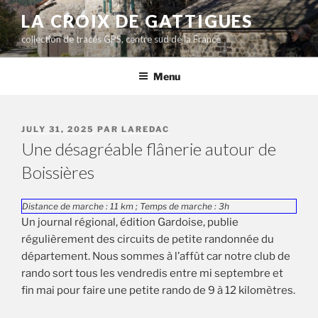
Aller
LA CROIX DE GATTIGUES
au
collection de tracés GPS, centre sud de la France
contenu
principal
Menu
PUBLIÉ
JULY 31, 2025
PAR
LAREDAC
LE
Une désagréable flânerie autour de
Boissières
Distance de marche : 11 km ; Temps de marche : 3h
Un journal régional, édition Gardoise, publie
régulièrement des circuits de petite randonnée du
département. Nous sommes à l’affût car notre club de
rando sort tous les vendredis entre mi septembre et
fin mai pour faire une petite rando de 9 à 12 kilomètres.