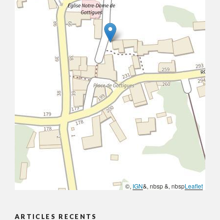
©,
IGN
&, nbsp &, nbsp
Leaflet
ARTICLES RECENTS